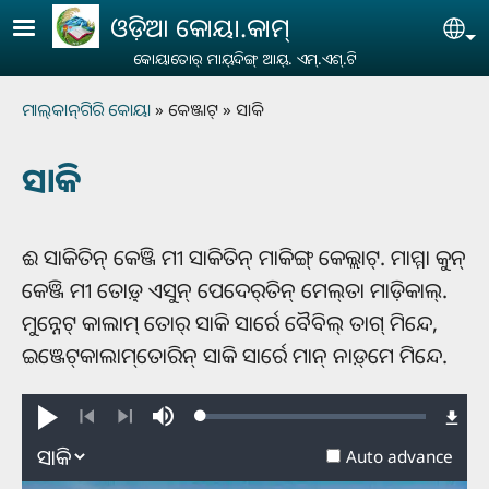
Skip to main content
ଓଡ଼ିଆ କୋୟା.କାମ୍‌
Se
କୋୟାତୋର୍‌ ମାୟ୍‌ଦିଙ୍ଗ୍‌ ଆୟ୍‌. ଏମ୍‌.ଏଶ୍‌.ଟି
Breadcrumb
ମାଲ୍‌କାନ୍‌ଗିରି କୋୟା
କେଞ୍ଜାଟ୍‌
ସାକି
ସାକି
ଈ ସାକିତିନ୍ କେଞ୍ଜି ମୀ ସାକିତିନ୍ ମାକିଙ୍ଗ୍‌ କେଲ୍ଲାଟ୍‌. ମାମ୍ମା କୁନ୍
କେଞ୍ଜି ମୀ ତୋ଼ଡ଼୍‌ ଏସୁନ୍ ପେଦେର୍‌ତିନ୍‌ ମେଲ୍‌ତା ମାଡ଼ିକାଲ୍‌.
ମୁନ୍ନେଟ୍‌ କାଲାମ୍‌ ତୋର୍‌ ସାକି ସାର୍ରେ ବୈବିଲ୍‌ ତାଗ୍‌ ମିନ୍ଦେ,
ଇଞ୍ଜେଟ୍‌କାଲାମ୍‌ତୋରିନ୍ ସାକି ସାର୍ରେ ମାନ୍‌ ନାଡ଼୍‌ମେ ମିନ୍ଦେ.
Loaded
:
Play
Mute
0.27%
Previous
Next
Auto advance