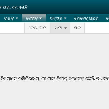
‌ ଆୟ୍‌. ଏମ୍‌.ଏଶ୍‌.ଟି
ଊଡ଼ାଟ୍‌
କେଞ୍ଜାଟ୍‌
ସାଦ୍‌ୱାଟ୍
ମୋବେଲ୍‌ ଆପ୍‌ଶ୍‌
କ
କୋୟା ପାଟା
ମାଟା
ସାକି
ିୟୋତେ ଈସିମିନ୍ଦୋମ୍‌. ମୀ ମାନ୍ କିଦାନ୍‌ ଲେକେଟ୍‌ କେଞ୍ଜି ଡାୱ୍‌ନ୍‌ଲୋ