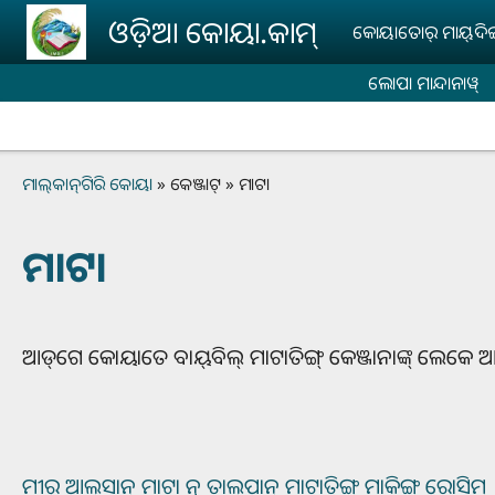
Skip to main content
ଓଡ଼ିଆ କୋୟା.କାମ୍‌
କୋୟାତୋର୍‌ ମାୟ୍‌ଦିଙ୍ଗ୍
ଲୋପା ମାନ୍ଦାନାୱ୍‌
Breadcrumb
ମାଲ୍‌କାନ୍‌ଗିରି କୋୟା
କେଞ୍ଜାଟ୍‌
ମାଟା
ମାଟା
ଆଡ୍‌ଗେ କୋୟାତେ ବାୟ୍‌ବିଲ୍‌ ମାଟାତିଙ୍ଗ୍ କେଞ୍ଜାନାଙ୍କ୍ ଲେକେ ଆଡ଼
ମୀର୍‌ ଆଲ୍‌ସାନ୍‌ ମାଟା ନୁ ତାଲ୍‌ପାନ୍‌ ମାଟାତିଙ୍ଗ୍‌ ମାକିଙ୍ଗ୍‌ ରୋସିମ୍‌