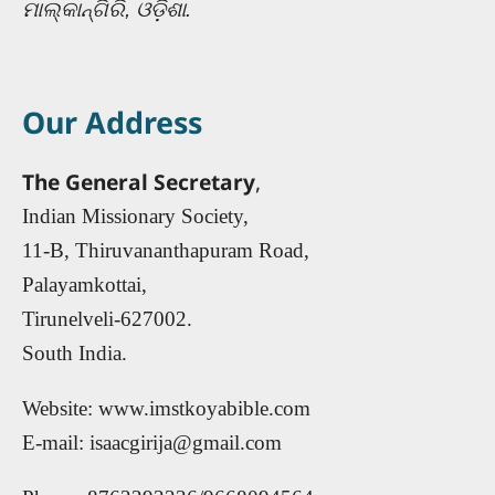
ମାଲ୍‌କାନ୍‌ଗିରି,
ଓଡ଼ିଶା.
Our Address
The General Secretary
,
Indian Missionary Society,
11-B, Thiruvananthapuram Road,
Palayamkottai,
Tirunelveli-627002.
South India.
Website: www.imstkoyabible.com
E-mail: isaacgirija@gmail.com