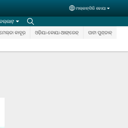
ମାଲ୍‌କାନ୍‌ଗିରି କୋୟା
Select your language
େଲ୍‌ଲାଟ୍‌
ମେଲ୍‌ତା କାବୂର୍‌
ଓଡ଼ିୟା-କୋୟା-ଆଙ୍ଗ୍‌ରେଜ୍‌
ପାଟା ପୁଶ୍‌ତାକ୍‌