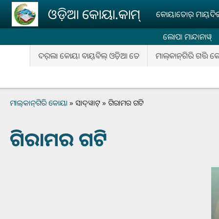
Skip to main content
ଓଡ଼ିଆ କୋୟା.କାମ୍‌
କୋୟାତୋର୍‌ ମାୟ୍‌ଦିଙ୍ଗ୍
ଲୋପା ମାନ୍ଦାନାୱ୍‌
ଦର୍‌ଲା କୋୟା ବାୟ୍‌ବିଲ୍‌ ଓଡ଼ିଆ ତେ
ମାଲ୍‌କାନ୍‌ଗିରି ଗତ୍ତି 
Breadcrumb
ମାଲ୍‌କାନ୍‌ଗିରି କୋୟା
ସାଦ୍‌ୱାଟ୍
ଗିରାମର ଗଟି
ଗିରାମର ଗଟି