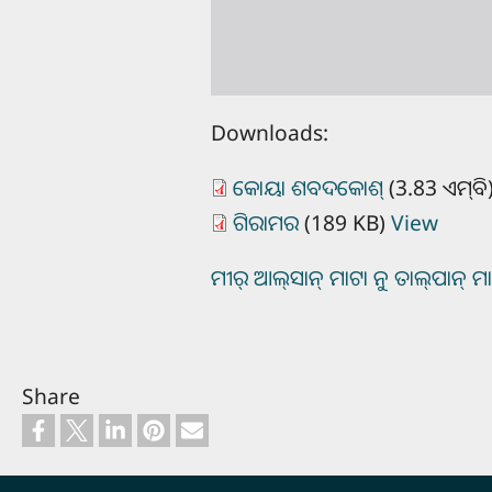
Downloads:
କୋୟା ଶବଦକୋଶ୍
(3.83 ଏମ୍‌ବି
ଗିରାମର
(189 KB)
View
ମୀର୍‌ ଆଲ୍‌ସାନ୍‌ ମାଟା ନୁ ତାଲ୍‌ପାନ୍‌ ମାଟା
Share