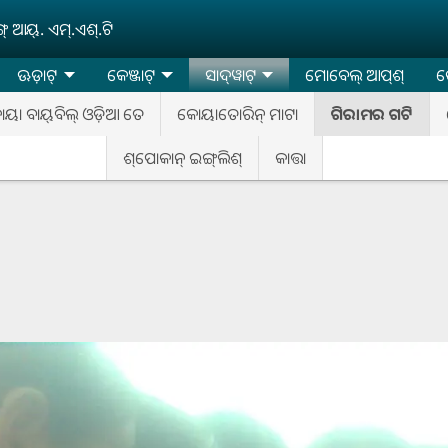
‌ ଆୟ୍‌. ଏମ୍‌.ଏଶ୍‌.ଟି
ଊଡ଼ାଟ୍‌
କେଞ୍ଜାଟ୍‌
ସାଦ୍‌ୱାଟ୍
ମୋବେଲ୍‌ ଆପ୍‌ଶ୍‌
କ
କୋୟା ବାୟ୍‌ବିଲ୍‌ ଓଡ଼ିଆ ତେ
କୋୟାତୋରିନ୍‌ ମାଟା
ଗିରାମର ଗଟି
ଶ୍‌ପୋକାନ୍‌ ଇଙ୍ଗ୍‌ଲିଶ୍‌
କାତ୍ତା